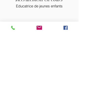
Educatrice de jeunes enfants
Recrutement en cours
Auxiliaire
de puériculture